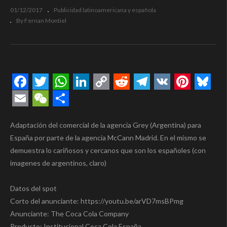
01/12/2017
Publicidad latinoamericana y española
By Fernan Montiel
Facebook
Twitter
WhatsApp
LinkedIn
Copy
Reddit
Telegram
VK
Pintere
Blue
Link
Email
WeChat
Compartir
Adaptación del comercial de la agencia Grey (Argentina) para
España por parte de la agencia McCann Madrid. En el mismo se
demuestra lo cariñosos y cercanos que son los españoles (con
imagenes de argentinos, claro)
Datos del spot
Corto del anunciante: https://youtu.be/arVD7msBPmg
Anunciante: The Coca Cola Company
Producto: Institucional Coca Cola España