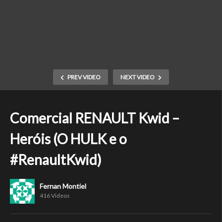
PREV VIDEO
NEXT VIDEO
Comercial RENAULT Kwid –
Heróis (O HULK e o
#RenaultKwid)
Fernan Montiel
416 Videos