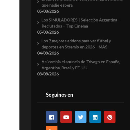
que nadie espera
05/08/2026
Los SIMULADORES | Selección Argentina –
Reclutados – Top Cinema
05/08/2026
Los 7 mejores addons para ver fútbol y
deportes en Stremio en 2026 – MAS
04/08/2026
Así cambia el anuncio de Trivago en España,
Argentina, Brasil y EE. UU.
03/08/2026
Seguinos en