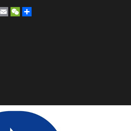
rest
uesky
Email
WeChat
Compartir