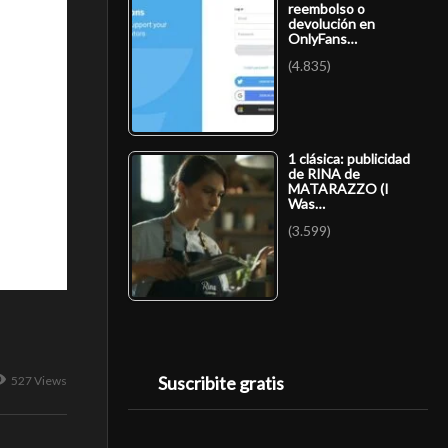
reembolso o
devolución en
OnlyFans…
(4.835)
1 clásica: publicidad
de RINA de
MATARAZZO (I
Was…
(3.599)
Suscribite gratis
527 Views