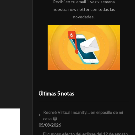
Recibí en tu email 1 vez x semana
nuestra newsletter con todas las
novedades.
Últimas 5 notas
Recreé Virtual Insanity… en el pasillo de mi
casa 😂
05/08/2026
El curioso efecto del eclipse del 12 de agosto