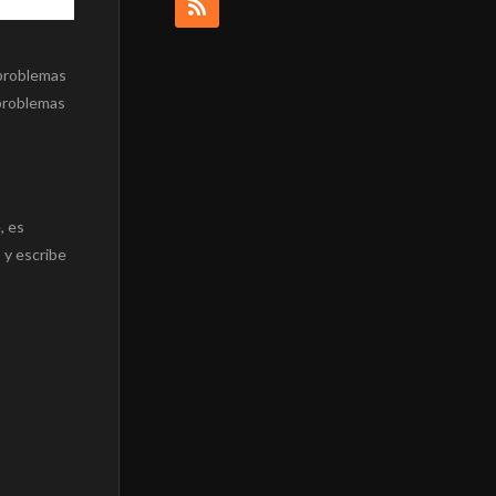
 problemas
 problemas
, es
 y escribe