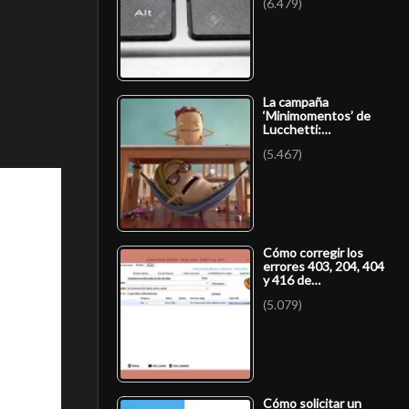
(6.479)
La campaña
‘Minimomentos’ de
Lucchetti:…
(5.467)
Cómo corregir los
errores 403, 204, 404
y 416 de…
(5.079)
Cómo solicitar un