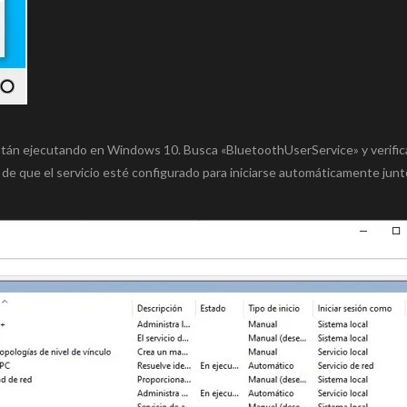
stán ejecutando en Windows 10. Busca «BluetoothUserService» y verific
te de que el servicio esté configurado para iniciarse automáticamente jun