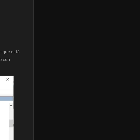
a que está
to con