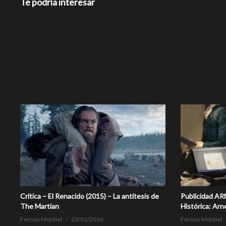
Te podría interesar
Crítica – El Renacido (2015) – La antítesis de
Publicidad A
The Martian
Histórica: Arn
Fernan Montiel
23/01/2016
Fernan Montiel