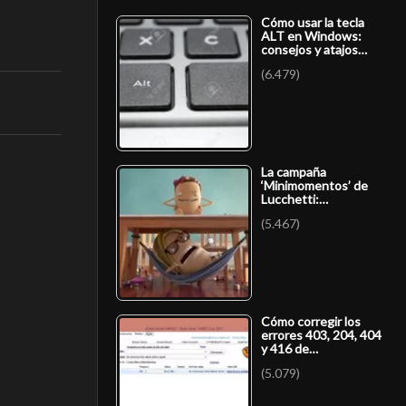
Cómo usar la tecla
ALT en Windows:
consejos y atajos…
(6.479)
La campaña
‘Minimomentos’ de
Lucchetti:…
(5.467)
Cómo corregir los
errores 403, 204, 404
y 416 de…
(5.079)