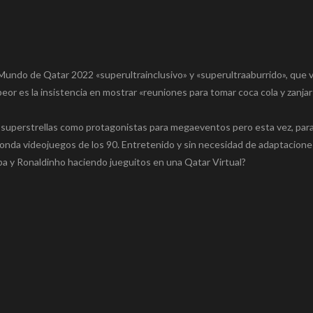
l Mundo de Qatar 2022 «superultrainclusivo» y «superultraaburrido», que 
eor es la insistencia en mostrar «reuniones para tomar coca cola y zanjar
 superstrellas como protagonistas para megaeventos pero esta vez, para
onda videojuegos de los 90. Entretenido y sin necesidad de adaptaciones
gba y Ronaldinho haciendo jueguitos en una Qatar Virtual?