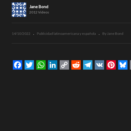
Jane Bond
2012 Videos
14/10/2022
Publicidad latinoamericana y española
By Jane Bond
Facebook
Twitter
WhatsApp
LinkedIn
Copy
Reddit
Telegram
VK
Pinte
Bl
Link