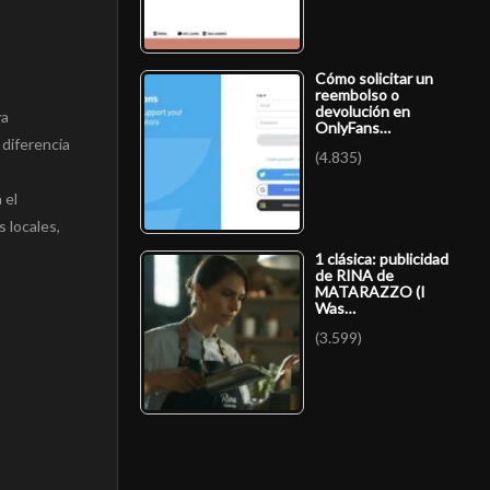
Cómo solicitar un
reembolso o
devolución en
va
OnlyFans…
 diferencia
(4.835)
 el
 locales,
1 clásica: publicidad
de RINA de
MATARAZZO (I
Was…
(3.599)