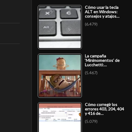
Cómo usar la tecla
ALT en Windows:
consejos y atajos…
(6.479)
La campaña
‘Minimomentos’ de
Lucchetti:…
(5.467)
Cómo corregir los
errores 403, 204, 404
y 416 de…
(5.079)