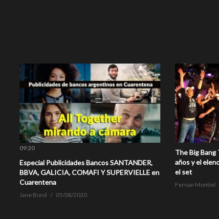
09:20
The Big Bang T
años y el elenc
Especial Publicidades Bancos SANTANDER,
el set
BBVA, GALICIA, COMAFI Y SUPERVIELLE en
Cuarentena
Fernan Montiel
Jane Bond
05/08/2020