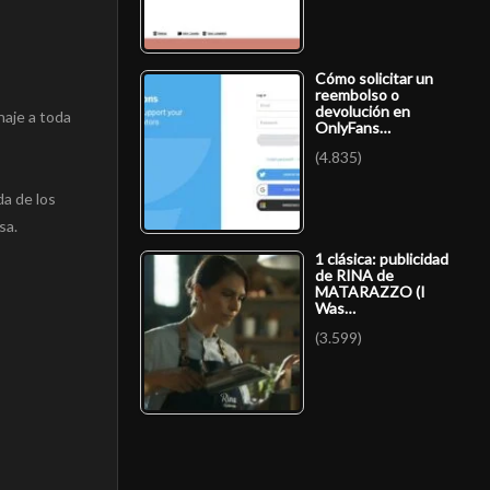
Cómo solicitar un
reembolso o
devolución en
naje a toda
OnlyFans…
(4.835)
a de los
sa.
1 clásica: publicidad
de RINA de
MATARAZZO (I
Was…
(3.599)