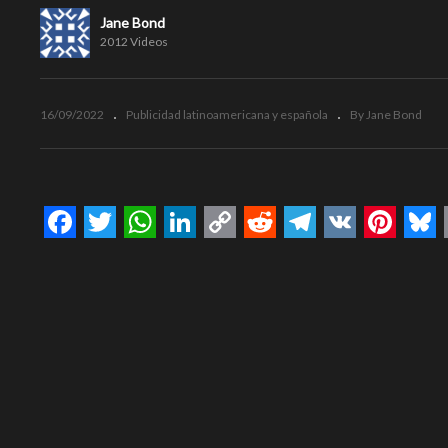
Jane Bond
2012 Videos
16/09/2022
Publicidad latinoamericana y española
By Jane Bond
Facebook
Twitter
WhatsApp
LinkedIn
Copy
Reddit
Telegram
VK
Pinte
Bl
Link