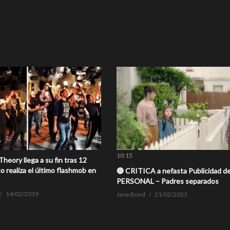
10:15
heory llega a su fin tras 12
o realiza el último flashmob en
🔴 CRITICA a nefasta Publicidad d
PERSONAL – Padres separados
14/02/2019
Jane Bond
21/02/2023