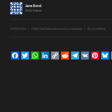
Jane Bond
2012 Videos
17/09/2022
Publicidad latinoamericana y española
By Jane Bond
Facebook
Twitter
WhatsApp
LinkedIn
Copy
Reddit
Telegram
VK
Pinte
Bl
Link