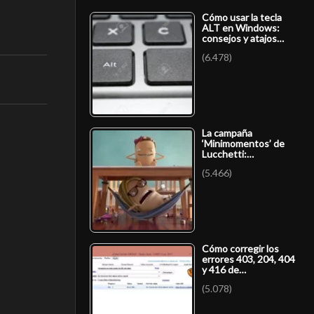
Cómo usar la tecla
ALT en Windows:
consejos y atajos…
(6.478)
La campaña
‘Minimomentos’ de
Lucchetti:…
(5.466)
Cómo corregir los
errores 403, 204, 404
y 416 de…
(5.078)