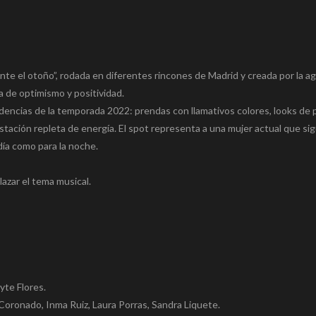
te el otoño”, rodada en diferentes rincones de Madrid y creada por la a
 de optimismo y positividad.
dencias de la temporada 2022: prendas con llamativos colores, looks de 
ación repleta de energía. El spot representa a una mujer actual que si
día como para la noche.
zar el tema musical.
yte Flores.
Coronado, Inma Ruiz, Laura Porras, Sandra Liquete.