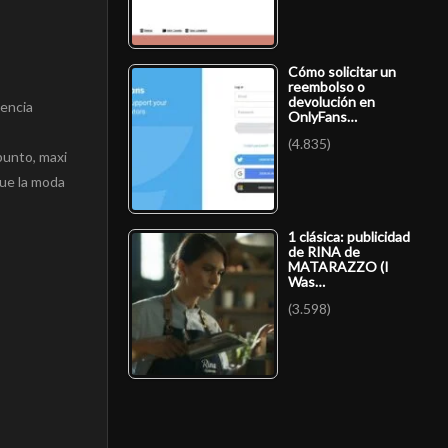
Cómo solicitar un
reembolso o
devolución en
gencia
OnlyFans…
(4.835)
punto, maxi
gue la moda
1 clásica: publicidad
de RINA de
MATARAZZO (I
Was…
(3.598)