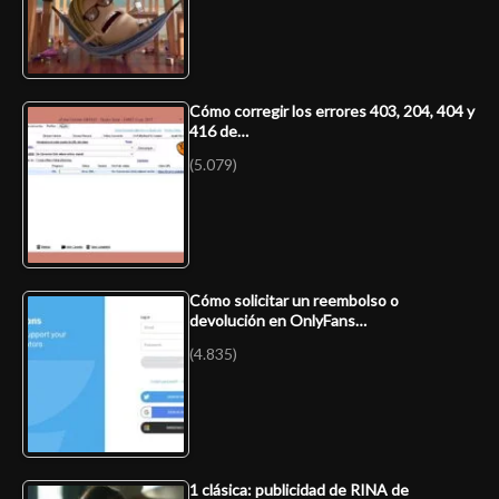
Cómo corregir los errores 403, 204, 404 y
416 de…
(5.079)
Cómo solicitar un reembolso o
devolución en OnlyFans…
(4.835)
1 clásica: publicidad de RINA de