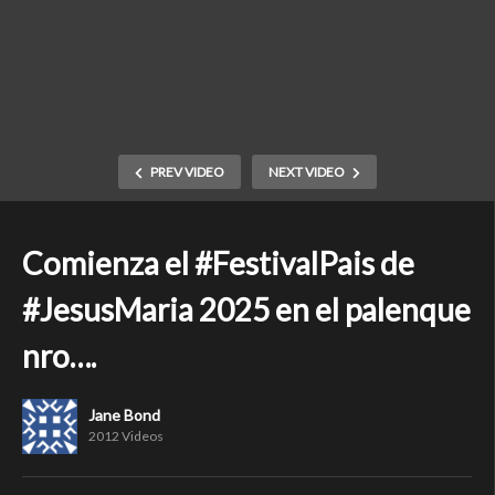
PREV VIDEO
NEXT VIDEO
Comienza el #FestivalPais de
#JesusMaria 2025 en el palenque
nro….
Jane Bond
2012 Videos