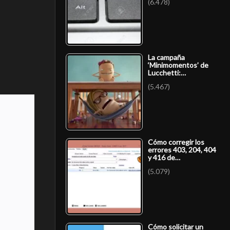
(6.478)
La campaña
‘Minimomentos’ de
Lucchetti:…
(5.467)
Cómo corregir los
errores 403, 204, 404
y 416 de…
(5.079)
Cómo solicitar un