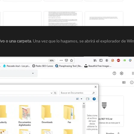
ivo o una carpeta
. Una vez que lo hagamos, se abrirá el explorador de W