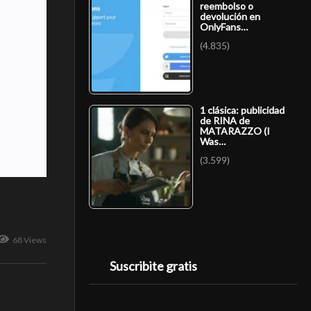
reembolso o
devolución en
OnlyFans…
(4.835)
1 clásica: publicidad
de RINA de
MATARAZZO (I
Was…
(3.599)
68 Views
Suscribite gratis