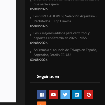
que nadie espera
05/08/2026
Los SIMULADORES | Selección Argentina –
Reclutados – Top Cinema
05/08/2026
Los 7 mejores addons para ver fútbol y
deportes en Stremio en 2026 – MAS
04/08/2026
Así cambia el anuncio de Trivago en España,
Argentina, Brasil y EE. UU.
03/08/2026
Seguinos en