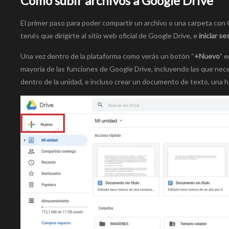
Cómo subir archivos a Google Drive
El primer paso para poder compartir un archivo o una carpeta con G
tenés que dirigirte al sitio web oficial de Google Drive, e
iniciar s
Una vez dentro de la plataforma como verás un botón “
+Nuevo
” e
mayoría de las funciones de Google Drive, incluyendo las que neces
dentro de la unidad, e incluso crear un documento de texto, una ho