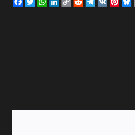
Facebook
Twitter
WhatsApp
LinkedIn
Copy
Reddit
Telegram
VK
Pinte
Bl
Link