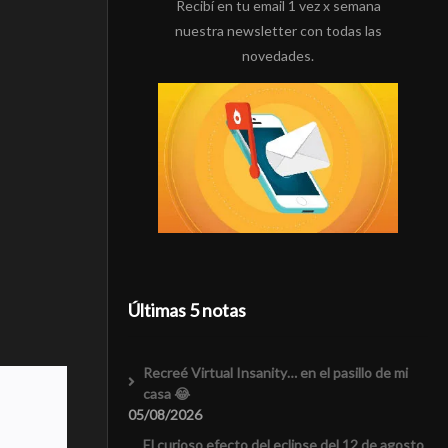
Recibí en tu email 1 vez x semana
nuestra newsletter con todas las
novedades.
Últimas 5 notas
Recreé Virtual Insanity… en el pasillo de mi
casa 😂
05/08/2026
El curioso efecto del eclipse del 12 de agosto