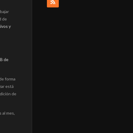
bajar
d de
ivos y
GB de
de forma
zar está
dición de
 al mes,