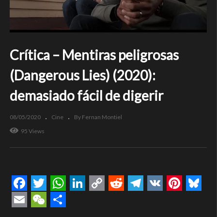
Crítica – Mentiras peligrosas
(Dangerous Lies) (2020):
demasiado fácil de digerir
08/05/2020
Cine
By Fernan Montiel
95 Views
Facebook
Twitter
WhatsApp
LinkedIn
Copy
Reddit
Telegram
VK
Pintere
Blue
Link
Email
WeChat
Compartir