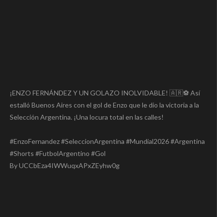
¡ENZO FERNÁNDEZ Y UN GOLAZO INOLVIDABLE! 🇦🇷⚽ Así
estalló Buenos Aires con el gol de Enzo que le dio la victoria a la
Selección Argentina. ¡Una locura total en las calles!
#EnzoFernandez #SeleccionArgentina #Mundial2026 #Argentina
#Shorts #FutbolArgentino #Gol
By UCCbEza4IWWuqxAPxZEyhw0g