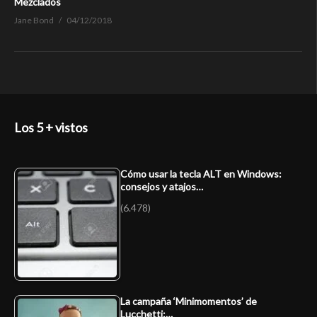
Mezclados
Jane Bond
04/12/2018
Los 5 + vistos
Cómo usar la tecla ALT en Windows:
consejos y atajos…
(6.478)
La campaña ‘Minimomentos’ de
Lucchetti:…