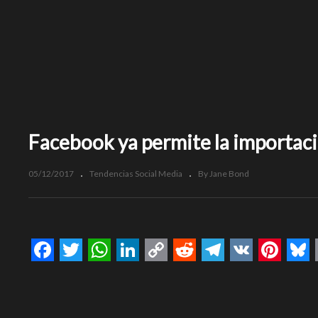
Facebook ya permite la importac
05/12/2017
Tendencias Social Media
By Jane Bond
Facebook
Twitter
WhatsApp
LinkedIn
Copy
Reddit
Telegram
VK
Pinte
Bl
Link