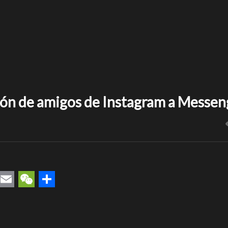
ión de amigos de Instagram a Messen
rest
uesky
Email
WeChat
Compartir