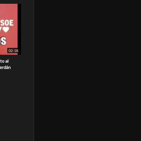
02:18
to al
Cerdán