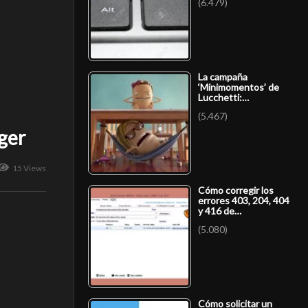
(6.479)
La campaña
‘Minimomentos’ de
Lucchetti:…
(5.467)
ger
15 Views
Cómo corregir los
errores 403, 204, 404
y 416 de…
(5.080)
Cómo solicitar un