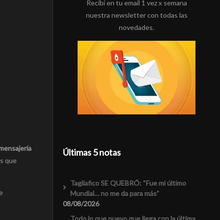
Recibí en tu email 1 vez x semana
nuestra newsletter con todas las
novedades.
 mensajería
Últimas 5 notas
os que
Tagliafico SE QUEBRÓ: “Fue mi último
e
Mundial… no me da para más”
08/08/2026
Todo lo que nuevo que llega con la última