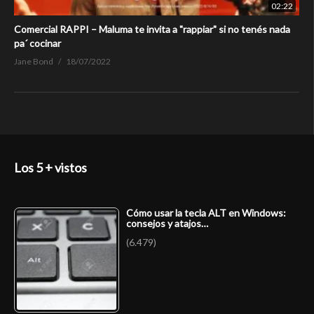
02:22
Comercial RAPPI – Maluma te invita a "rappiar" si no tenés nada
pa´ cocinar
Jane Bond
18/07/2022
Los 5 + vistos
Cómo usar la tecla ALT en Windows:
consejos y atajos…
(6.479)