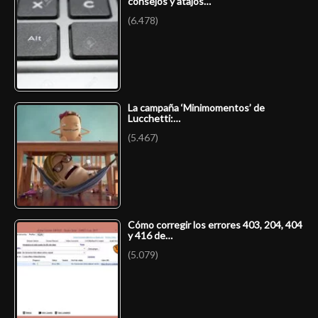
consejos y atajos…
(6.478)
La campaña ‘Minimomentos’ de
Lucchetti:…
(5.467)
Cómo corregir los errores 403, 204, 404
y 416 de…
(5.079)