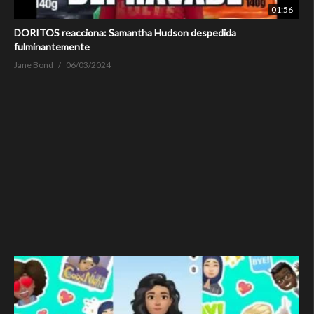
01:56
DORITOS reacciona: Samantha Hudson despedida
fulminantemente
Jane Bond
06/03/2024