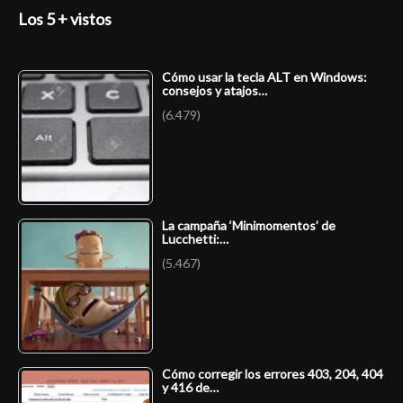
Los 5 + vistos
Cómo usar la tecla ALT en Windows:
consejos y atajos…
(6.479)
La campaña ‘Minimomentos’ de
Lucchetti:…
(5.467)
Cómo corregir los errores 403, 204, 404
y 416 de…