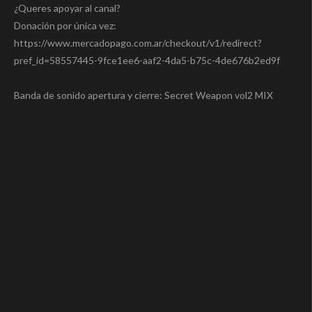
¿Queres apoyar al canal?
Donación por única vez:
https://www.mercadopago.com.ar/checkout/v1/redirect?
pref_id=58557445-9fce1ee6-aaf2-4da5-b75c-4de676b2ed9f
Banda de sonido apertura y cierre: Secret Weapon vol2 MIX