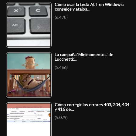
Cómo usar la tecla ALT en Windows:
consejos y atajos…
(6.478)
La campaña ‘Minimomentos’ de
Lucchetti:…
(5.466)
Cómo corregir los errores 403, 204, 404
y 416 de…
(5.079)