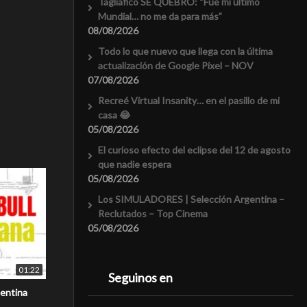
Tagliafico SE QUEBRÓ: “Fue mi último
Mundial… no me da para más”
08/08/2026
Todo lo que nuevo que llega con la última
actualización de Google Pixel – NOV
07/08/2026
Recreé Virtual Insanity… en el pasillo de mi
casa 😂
05/08/2026
El curioso efecto del eclipse del 12 de agosto
que nadie espera
05/08/2026
Los SIMULADORES | Selección Argentina –
Reclutados – Top Cinema
05/08/2026
01:22
Seguinos en
gentina