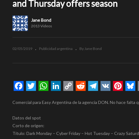
and Thursday offers season
Jane Bond
2013 Videos
02/05/2019
Publicidad argentina
By Jane Bond
Facebook
Twitter
WhatsApp
LinkedIn
Copy
Reddit
Telegram
VK
Pinte
Bl
Comercial para Easy Argentina de la agencia DON. No hace falta q
Link
Datos del spot
Corto de origen:
Título: Dark Monday – Cyber Friday – Hot Tuesday – Crazy Satur