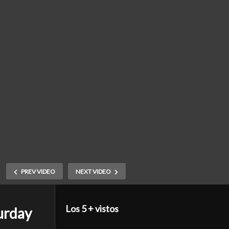
PREV VIDEO
NEXT VIDEO
Los 5 + vistos
urday