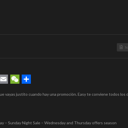
S
rest
uesky
Email
WeChat
Compartir
ue vayas justito cuando hay una promoción. Easy te conviene todos los d
day – Sunday Night Sale – Wednesday and Thursday offers season