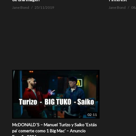
Jane Bond
25/11/2019
Jane Bond
08
02:11
McDONALD´S – Manuel Turizo y Saiko ‘Estás
pa’ comerte como 1 Big Mac’ – Anuncio