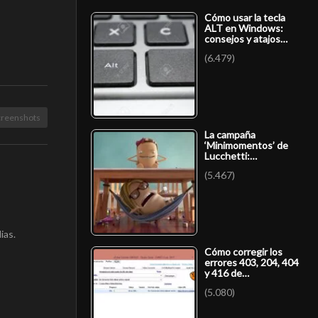
Cómo usar la tecla
ALT en Windows:
consejos y atajos…
(6.479)
creenshots
La campaña
‘Minimomentos’ de
Lucchetti:…
(5.467)
ias.
Cómo corregir los
errores 403, 204, 404
y 416 de…
(5.080)