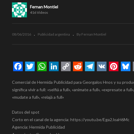
Fernan Montiel
416 Videos
08/06/2016
Publicidad argentina
By Fernan Montiel
Facebook
Twitter
WhatsApp
LinkedIn
Copy
Reddit
Telegram
VK
Pinte
Bl
Comercial de Hermida Publicidad para Georgalos Hnos y su product
Link
significa vivir a full: «selfiá a full», «animate a full», «expresate a full
«mudate a full», «relajá a full»
Datos del spot
Corto en el canal de la agencia: https://youtu.be/Ega2JoaH6Mc
Agencia: Hermida Publicidad