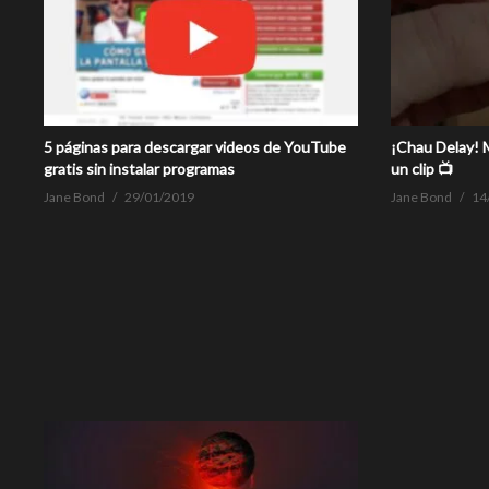
5 páginas para descargar videos de YouTube
¡Chau Delay! M
gratis sin instalar programas
un clip 📺
Jane Bond
29/01/2019
Jane Bond
14