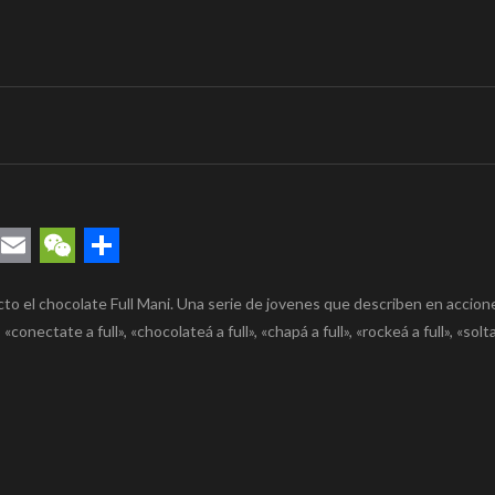
rest
uesky
Email
WeChat
Compartir
o el chocolate Full Mani. Una serie de jovenes que describen en accion
», «conectate a full», «chocolateá a full», «chapá a full», «rockeá a full», «solta