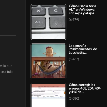
Cómo usar la tecla
ALT en Windows:
consejos y atajos…
(6.479)
La campaña
‘Minimomentos’ de
Lucchetti:…
(5.467)
es lo que
te a full»,
Cómo corregir los
errores 403, 204, 404
y 416 de…
(5.080)