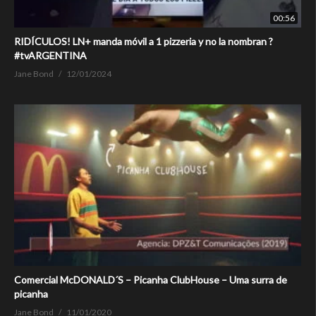
00:56
RIDÍCULOS! LN+ manda móvil a 1 pizzeria y no la nombran ?
#tvARGENTINA
Jane Bond
12/01/2024
Comercial McDONALD´S – Picanha ClubHouse – Uma surra de
picanha
Jane Bond
11/01/2020