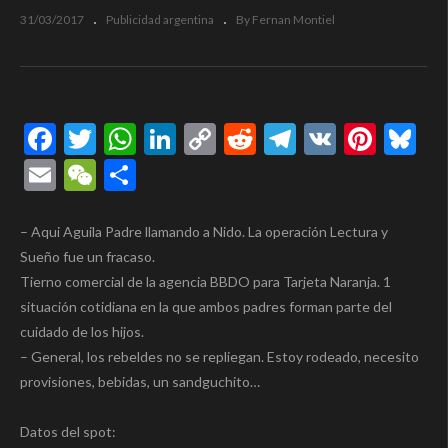
31/03/2017
Publicidad argentina
By Fernan Montiel
Facebook
Twitter
WhatsApp
LinkedIn
Copy
Reddit
Telegram
VK
Pinte
Bl
Link
Email
WeChat
Compartir
– Aqui Aguila Padre llamando a Nido. La operación Lectura y
Sueño fue un fracaso.
Tierno comercial de la agencia BBDO para Tarjeta Naranja. 1
situación cotidiana en la que ambos padres forman parte del
cuidado de los hijos.
– General, los rebeldes no se repliegan. Estoy rodeado, necesito
provisiones, bebidas, un sandguchito…
Datos del spot: