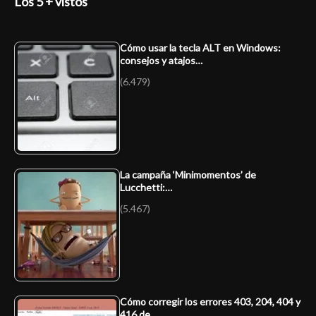
Los 5 + vistos
Cómo usar la tecla ALT en Windows:
consejos y atajos…
(6.479)
La campaña ‘Minimomentos’ de
Lucchetti:…
(5.467)
Cómo corregir los errores 403, 204, 404 y
416 de…