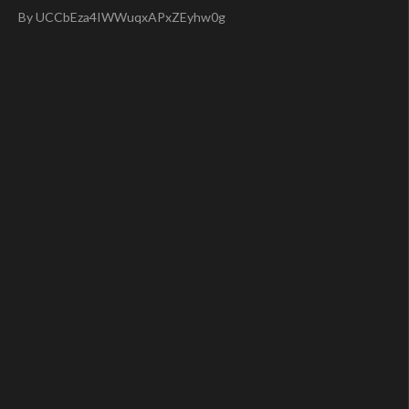
By UCCbEza4IWWuqxAPxZEyhw0g