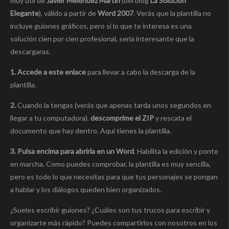
muy útil de
Javier Meléndez Martín
(del blog
La Solución
Elegante
), válido a partir de
Word 2007
. Verás que la plantilla no
incluye guiones gráficos, pero si lo que te interesa es una
solución cien por cien profesional, sería interesante que la
descargaras.
1.
Accede a este enlace
para llevar a cabo la descarga de la
plantilla.
2.
Cuando la tengas (verás que apenas tarda unos segundos en
llegar a tu computadora),
descomprime el ZIP
y rescata el
documento que hay dentro. Aquí tienes la plantilla.
3. Pulsa encima para abrirla en un Word
. Habilita la edición y ponte
en marcha. Como puedes comprobar, la plantilla es muy sencilla,
pero es todo lo que necesitas para que tus personajes se pongan
a hablar y los diálogos queden bien organizados.
¿Sueles escribir guiones? ¿Cuáles son tus trucos para escribir y
organizarte más rápido? Puedes compartirlos con nosotros en los