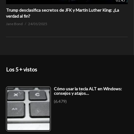
01:45
Trump desclasifica secretos de JFK y Martin Luther King: ¿La
verdad al fin?
Jane Bond
24/01/2025
Los 5 + vistos
Cómo usar la tecla ALT en Windows:
consejos y atajos…
(6.479)