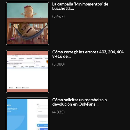
La campaña ‘Minimomentos’ de
Lucchetti:…
(5.467)
Cómo corregir los errores 403, 204, 404
y 416 de…
(5.080)
Cómo solicitar un reembolso o
devolución en OnlyFans…
(4.835)