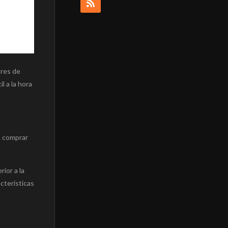
ares de
l a la hora
a comprar
erior a la
cterísticas