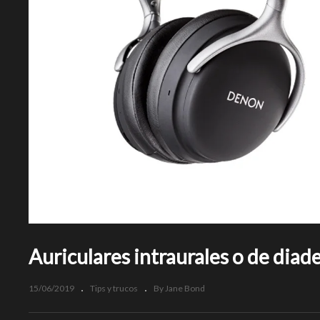
Auriculares intraurales o de dia
15/06/2019
Tips y trucos
By Jane Bond