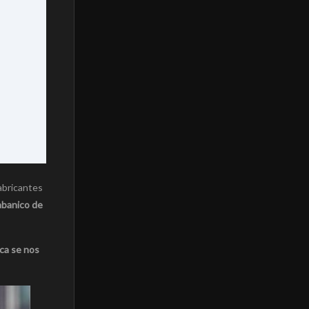
abricantes
abanico de
nca se nos