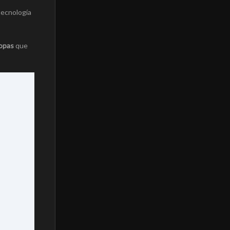
tecnología
copas
que