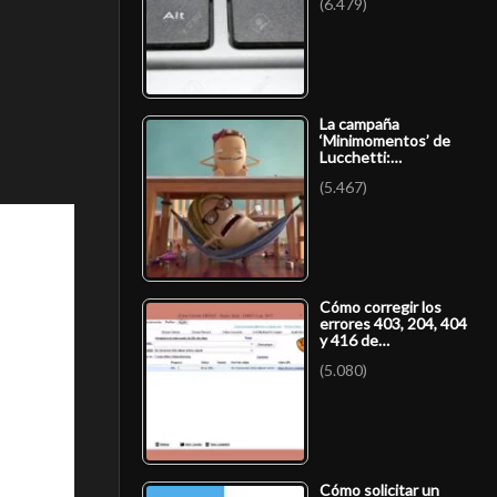
(6.479)
La campaña
‘Minimomentos’ de
Lucchetti:…
(5.467)
Cómo corregir los
errores 403, 204, 404
y 416 de…
(5.080)
Cómo solicitar un