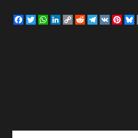
Facebook
Twitter
WhatsApp
LinkedIn
Copy
Reddit
Telegram
VK
Pinte
Bl
Link