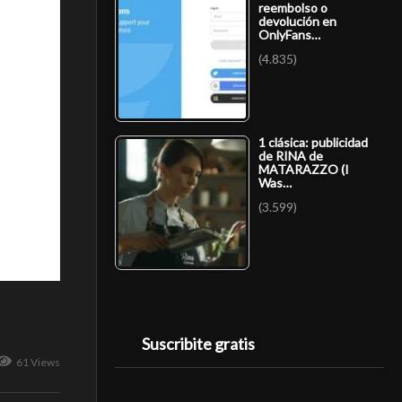
reembolso o
devolución en
OnlyFans…
(4.835)
1 clásica: publicidad
de RINA de
MATARAZZO (I
Was…
(3.599)
Suscribite gratis
61 Views