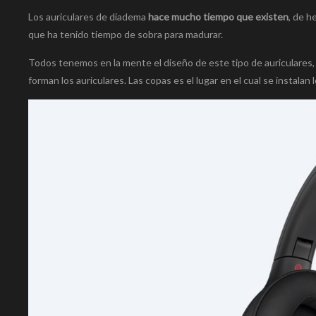
Los auriculares de diadema
hace mucho tiempo que existen
, de h
que ha tenido tiempo de sobra para madurar.
Todos tenemos en la mente el diseño de este tipo de auriculares
forman los auriculares. Las copas es el lugar en el cual se instalan