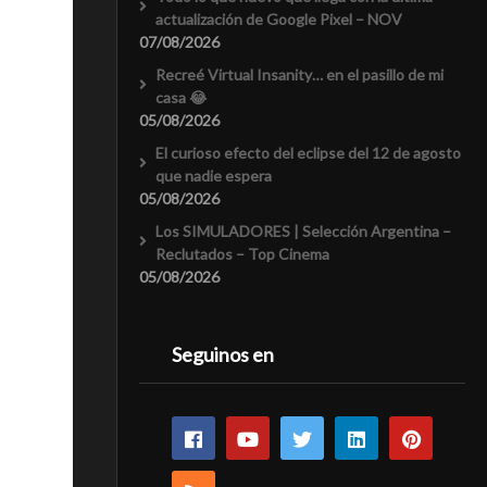
actualización de Google Pixel – NOV
07/08/2026
Recreé Virtual Insanity… en el pasillo de mi
casa 😂
05/08/2026
El curioso efecto del eclipse del 12 de agosto
que nadie espera
05/08/2026
Los SIMULADORES | Selección Argentina –
Reclutados – Top Cinema
05/08/2026
Seguinos en