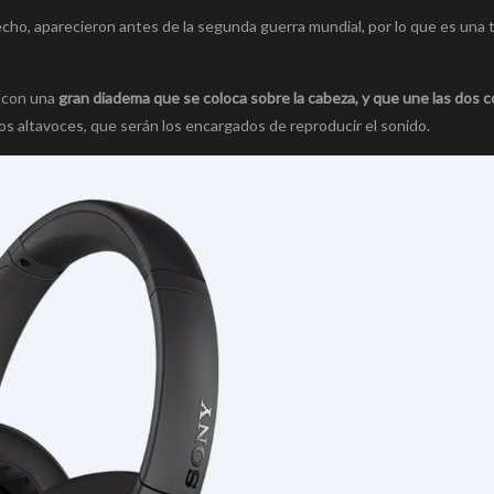
echo, aparecieron antes de la segunda guerra mundial, por lo que es una 
, con una
gran diadema que se coloca sobre la cabeza, y que une las dos 
 los altavoces, que serán los encargados de reproducir el sonido.