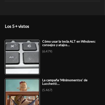
Los 5 + vistos
Cómo usar la tecla ALT en Windows:
consejos y atajos…
(6.479)
La campaña ‘Minimomentos’ de
Lucchetti:…
(5.467)